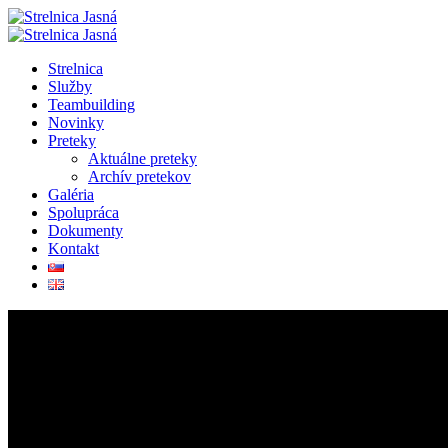
Strelnica
Služby
Teambuilding
Novinky
Preteky
Aktuálne preteky
Archív pretekov
Galéria
Spolupráca
Dokumenty
Kontakt