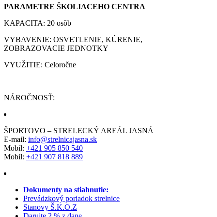
PARAMETRE ŠKOLIACEHO CENTRA
KAPACITA: 20 osôb
VYBAVENIE: OSVETLENIE, KÚRENIE,
ZOBRAZOVACIE JEDNOTKY
VYUŽITIE: Celoročne
NÁROČNOSŤ:
ŠPORTOVO – STRELECKÝ AREÁL JASNÁ
E-mail:
info@strelnicajasna.sk
Mobil:
+421 905 850 540
Mobil:
+421 907 818 889
Dokumenty na stiahnutie:
Prevádzkový poriadok strelnice
Stanovy Š.K.O.Z
Darujte 2 % z dane