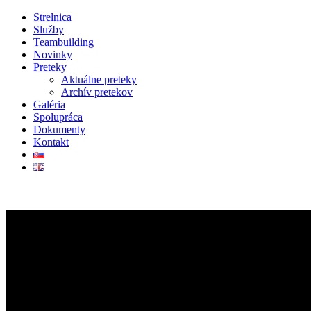
Strelnica
Služby
Teambuilding
Novinky
Preteky
Aktuálne preteky
Archív pretekov
Galéria
Spolupráca
Dokumenty
Kontakt